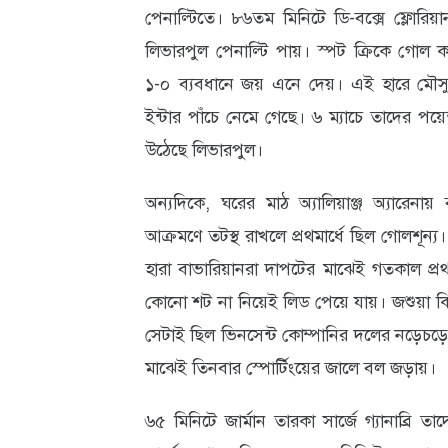
পেনাল্টিতে। ৮৬তম মিনিটে ডি-বক্সে ফ্লোরি
আবহাওয়া
লিভারপুল পেনাল্টি পায়। স্পট ক্রিকে গো
ও
১-০ ব্যবধানে জয় এনে দেয়। এই হারে মৌসু
পরিবেশ
ইন্টার পাঁচে নেমে গেছে। ৬ ম্যাচে তাদের পয়েন
উঠেছে লিভারপুল।
ছবি
ভিডিও
অন্যদিকে, ঘরের মাঠ অ্যালিয়াঞ্জ অ্যারেনায়
আক্রমণে তটস্থ রাখলে প্রথমার্ধে ছিল গোলশূন্য। 
হারা বাভারিয়ানরা দাপটের মাঝেই গতকাল প্রথম
কোনো শট না নিয়েই লিড পেয়ে যায়। জশুয়া ক
সেটাই ছিল ভিনসেন্ট কোম্পানির দলের নড়েচড়ে ব
মাঝেই তিনবার স্পোর্টিংয়ের জালে বল জড়ায়।
৬৫ মিনিটে জার্মান তারকা সার্জে গ্যানাব্রি