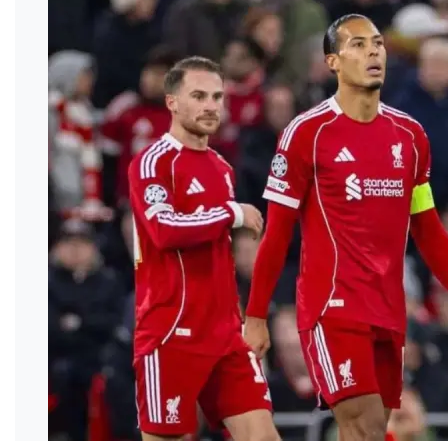
ও
জীবন
মতামত
শিক্ষা
রাজধানী
আইন-
আদালত
ক্যাম্পাস
আজকের
পত্রিকা