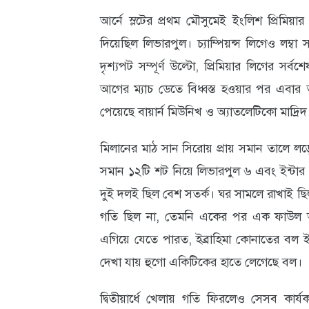
ক্যারিয়ার
আর্নে স্লটের প্রথম মৌসুমেই ইংলিশ প্রিম
তথ্যপ্রযুক্তি
দিয়েছিল লিভারপুল। চ্যাম্পিয়ন্স লিগেও লম্বা
দৃশ্যপট সম্পূর্ণ উল্টো, প্রিমিয়ার লিগের সর
লাইফস্টাইল
আগের ম্যাচ ডেতে বিধ্বস্ত হওয়ার পর এবার 
বিশেষ
পেয়েছে বায়ার্ন মিউনিখ ও অ্যাতলেটিকো মাদ্রিদ
প্রতিবেদন
মিলানের মাঠ সান সিরোয় প্রায় সমান তালে লড়ে
স্বাস্থ্য
সমান ১২টি শট নিয়ে লিভারপুল ৬ এবং ইন্টার ২ট
প্রবাস
দুই দলই ছিল বেশ সতর্ক। ঘর সামলে রাখাই ছিল 
বার্তা
গতি ছিল না, তেমনি একের পর এক ফাউল আরও
এগিয়ে যেতে পারত, ইব্রাহিমা কোনাতের বল ইন
স্পটলাইট
দেখা যায় হুগো একিটিকের হাতে লেগেছে বল।
রকমারি
দ্বিতীয়ার্ধে খেলায় গতি ফিরলেও সেসব কার্য
অপরাধ