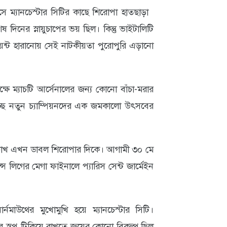
 ম্যানচেস্টার সিটির কাছে শিরোপা হাতছাড়া
দিনের স্নায়ুচাপের ভয় ছিল। কিন্তু ভাইটালিটি
পয়েন্ট হারানোয় সেই নাটকীয়তা পুরোপুরি এড়ানো
ষে ম্যাচটি আর্সেনালের জন্য কোনো বাঁচা-মরার
াচ্ছে নতুন চ্যাম্পিয়নদের এক জমকালো উৎসবের
চোখ এখন ডাবল শিরোপার দিকে। আগামী ৩০ মে
ন্স লিগের মেগা ফাইনালে প্যারিস সেন্ট জার্মেইন
ে বোর্নমাউথের মুখোমুখি হয়ে ম্যানচেস্টার সিটি।
র স্বপ্ন টিকিয়ে রাখতে জয়ের কোনো বিকল্প ছিল