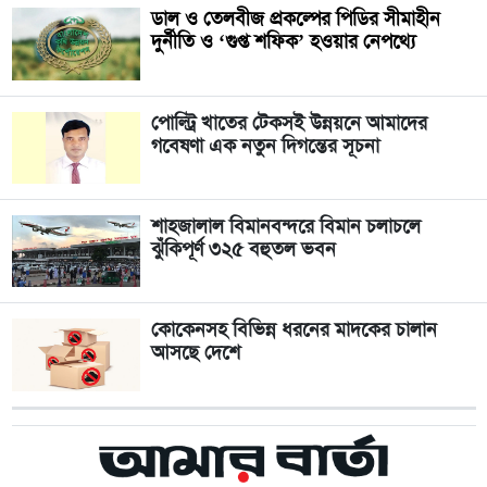
ডাল ও তেলবীজ প্রকল্পের পিডির সীমাহীন
দুর্নীতি ও ‘গুপ্ত শফিক’ হওয়ার নেপথ্যে
পোল্ট্রি খাতের টেকসই উন্নয়নে আমাদের
গবেষণা এক নতুন দিগন্তের সূচনা
শাহজালাল বিমানবন্দরে বিমান চলাচলে
ঝুঁকিপূর্ণ ৩২৫ বহুতল ভবন
কোকেনসহ বিভিন্ন ধরনের মাদকের চালান
আসছে দেশে