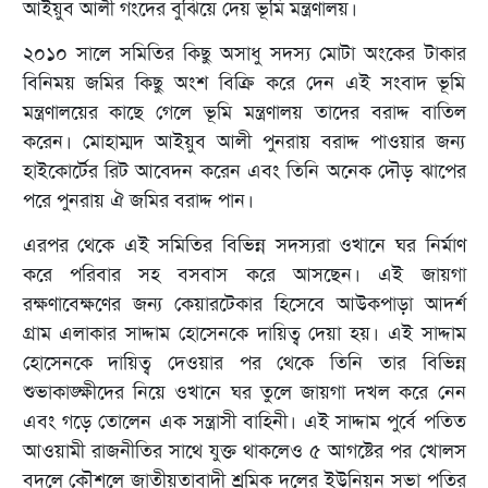
আইয়ুব আলী গংদের বুঝিয়ে দেয় ভূমি মন্ত্রণালয়।
২০১০ সালে সমিতির কিছু অসাধু সদস্য মোটা অংকের টাকার
বিনিময় জমির কিছু অংশ বিক্রি করে দেন এই সংবাদ ভূমি
মন্ত্রণালয়ের কাছে গেলে ভূমি মন্ত্রণালয় তাদের বরাদ্দ বাতিল
করেন। মোহাম্মদ আইয়ুব আলী পুনরায় বরাদ্দ পাওয়ার জন্য
হাইকোর্টের রিট আবেদন করেন এবং তিনি অনেক দৌড় ঝাপের
পরে পুনরায় ঐ জমির বরাদ্দ পান।
এরপর থেকে এই সমিতির বিভিন্ন সদস্যরা ওখানে ঘর নির্মাণ
করে পরিবার সহ বসবাস করে আসছেন। এই জায়গা
রক্ষণাবেক্ষণের জন্য কেয়ারটেকার হিসেবে আউকপাড়া আদর্শ
গ্রাম এলাকার সাদ্দাম হোসেনকে দায়িত্ব দেয়া হয়। এই সাদ্দাম
হোসেনকে দায়িত্ব দেওয়ার পর থেকে তিনি তার বিভিন্ন
শুভাকাঙ্ক্ষীদের নিয়ে ওখানে ঘর তুলে জায়গা দখল করে নেন
এবং গড়ে তোলেন এক সন্ত্রাসী বাহিনী। এই সাদ্দাম পুর্বে পতিত
আওয়ামী রাজনীতির সাথে যুক্ত থাকলেও ৫ আগষ্টের পর খোলস
বদলে কৌশলে জাতীয়তাবাদী শ্রমিক দলের ইউনিয়ন সভা পতির