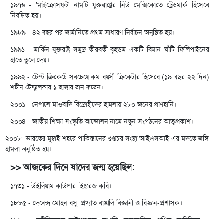
১৯৭৬ - 'মাইক্রোসফট' নামটি যুক্তরাষ্ট্রের নিউ মেক্সিকোতে ট্রেডমার্ক হিসেবে
নিবন্ধিত হয়।
১৯৮৯ - ৪২ বছর পর জার্মানিতে প্রথম সাধারণ নির্বাচন অনুষ্ঠিত হয়।
১৯৯১ - মার্কিন যুক্তরাষ্ট্র সমুদ্র তীরবর্তী বৃহত্তম একটি বিমান ঘাঁটি ফিলিপাইনের
হাতে তুলে দেয়।
১৯৯২ - টেস্ট ক্রিকেটে সবচেয়ে কম বয়সী ক্রিকেটার হিসেবে (১৯ বছর ২২ দিন)
শচীন টেন্ডুলকার ১ হাজার রান করেন।
২০০১ - নেপালে মাওবাদি বিদ্রোহীদের হামলায় ২৮০ জনের প্রাণহানি।
২০০৪ - জাতীয় শিক্ষা-সংস্কৃতি আন্দোলন নামে নতুন সংগঠনের আত্মপ্রকাশ।
২০০৮- ভারতের মুম্বাই শহরে পাকিস্তানের গুপ্তচর সংস্থা আইএসআই এর মদতে জঙ্গি
হামলা অনুষ্ঠিত হয়।
>> আজকের দিনে যাদের জন্ম হয়েছিল:
১৭৩১ - উইলিয়াম কাউপার, ইংরেজ কবি।
১৮৮৫ - দেবেন্দ্র মোহন বসু, প্রখ্যাত বাঙালি বিজ্ঞানী ও বিজ্ঞান-প্রশাসক।