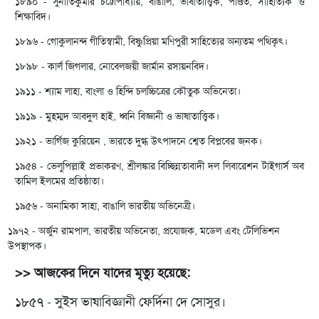
১৮৯০ - সুনীতিকুমার চট্টোপাধ্যায়, বাঙালি, ভাষাতাত্ত্বিক, পণ্ডিত, সাহিত্যিক ও
শিক্ষাবিদ।
১৮৯৬ - গোকুলানন্দ গীতিস্বামী, বিষ্ণুপ্রিয়া মণিপুরী সাহিত্যের অন্যতম পথিকৃৎ।
১৮৯৮ - কার্ল জিগলার, নোবেলজয়ী জার্মান রসায়নবিদ।
১৯১১ - শ্যাম লাহা, বাংলা ও হিন্দি চলচ্চিত্রের কৌতুক অভিনেতা।
১৯১৯ - মুহম্মদ আবদুল হাই, ধ্বনি বিজ্ঞানী ও ভাষাতাত্ত্বিক।
১৯২১ - ভার্গিজ কুরিয়েন , ভারতে দুগ্ধ উৎপাদনে শ্বেত বিপ্লবের জনক।
১৯৫৪ - ভেলুপিল্লাই প্রভাকরণ, শ্রীলঙ্কার বিচ্ছিন্নতাবাদী দল লিবারেশন টাইগার্স অব
তামিল ইলমের প্রতিষ্ঠাতা।
১৯৫৬ - অনামিকা সাহা, বাঙালি ভারতীয় অভিনেত্রী।
১৯৭২ - অর্জুন রামপাল, ভারতীয় অভিনেতা, প্রযোজক, মডেল এবং টেলিভিশন
উপস্থাপক।
>> আজকের দিনে যাদের মৃত্যু হয়েছে:
১৮৫৭ - সুইস ভাষাবিজ্ঞানী ফের্দিনা দে সোসুর।