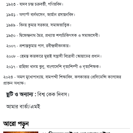
১৯২৩ - যাদব চন্দ্র চক্রবর্তী, গণিতবিদ।
১৯৩১ - অগাস্ট বার্নথসেন, জার্মান রসায়নবিদ।
১৯৪৯ - বিনয় কুমার সরকার, সমাজতাত্ত্বিক।
১৯৫০ - দ্বিজেন্দ্রনাথ মৈত্র, প্রখ্যাত শল্যচিকিৎসক ও সমাজসেবী।
২০০৭ - প্রশান্তকুমার পাল, রবীন্দ্রজীবনকার।
২০০৮ - হেমন্ত কারকারে মুম্বাই সন্ত্রাসী বিরোধী স্কোয়াডের প্রধান।
২০১৭ - রাহিজা খানম ঝুনু, বাংলাদেশি নৃত্যশিল্পী ও নৃত্যশিক্ষক।
২০২৩ - অমল মুখোপাধ্যায়, বামপন্থী শিক্ষাবিদ, কলকাতার প্রেসিডেন্সি কলেজের
প্রাক্তন অধ্যক্ষ।
ছুটি ও অন্যান্য :
বিশ্ব কেক দিবস।
আমার বার্তা/এমই
আরো পড়ুন