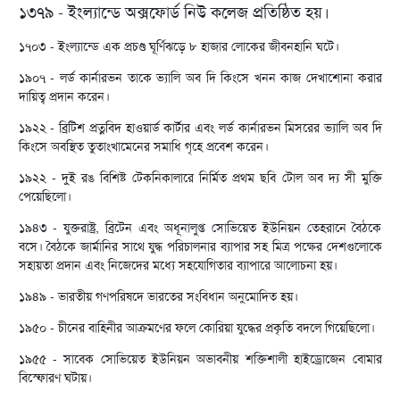
১৩৭৯ - ইংল্যান্ডে অক্সফোর্ড নিউ কলেজ প্রতিষ্ঠিত হয়।
১৭০৩ - ইংল্যান্ডে এক প্রচণ্ড ঘূর্ণিঝড়ে ৮ হাজার লোকের জীবনহানি ঘটে।
১৯০৭ - লর্ড কার্নারভন তাকে ভ্যালি অব দি কিংসে খনন কাজ দেখাশোনা করার
দায়িত্ব প্রদান করেন।
১৯২২ - ব্রিটিশ প্রত্নবিদ হাওয়ার্ড কার্টার এবং লর্ড কার্নারভন মিসরের ভ্যালি অব দি
কিংসে অবস্থিত তুতাংখামেনের সমাধি গৃহে প্রবেশ করেন।
১৯২২ - দুই রঙ বিশিষ্ট টেকনিকালারে নির্মিত প্রথম ছবি টোল অব দ্য সী মুক্তি
পেয়েছিলো।
১৯৪৩ - যুক্তরাষ্ট্র, ব্রিটেন এবং অধূনালুপ্ত সোভিয়েত ইউনিয়ন তেহরানে বৈঠকে
বসে। বৈঠকে জার্মানির সাথে যুদ্ধ পরিচালনার ব্যাপার সহ মিত্র পক্ষের দেশগুলোকে
সহায়তা প্রদান এবং নিজেদের মধ্যে সহযোগিতার ব্যাপারে আলোচনা হয়।
১৯৪৯ - ভারতীয় গণপরিষদে ভারতের সংবিধান অনুমোদিত হয়।
১৯৫০ - চীনের বাহিনীর আক্রমণের ফলে কোরিয়া যুদ্ধের প্রকৃতি বদলে গিয়েছিলো।
১৯৫৫ - সাবেক সোভিয়েত ইউনিয়ন অভাবনীয় শক্তিশালী হাইড্রোজেন বোমার
বিস্ফোরণ ঘটায়।