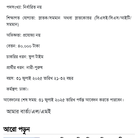
পদসংখ্যা: নির্ধারিত নয়
শিক্ষাগত যোগ্যতা: স্নাতক/সমমান অথবা স্নাতকোত্তর (সিএসই/সিএস/আইটি/
সমমান)
অভিজ্ঞতা: প্রযোজ্য নয়
বেতন: ৪০,০০০ টাকা
চাকরির ধরন: ফুল টাইম
প্রার্থীর ধরন: নারী-পুরুষ
বয়স: ৩১ জুলাই ২০২৫ তারিখ ২১-৩২ বছর
কর্মস্থল: ঢাকা।
আবেদনের শেষ সময়: ৩১ জুলাই ২০২৫ তারিখ পর্যন্ত আবেদন করতে পারবেন।
আমার বার্তা/এল/এমই
আরো পড়ুন