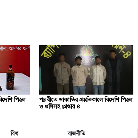
কথা রাখলেন খালেদা জিয়া, দেশের মাটিতে স্বামীর পাশে চিরনিদ্রায়
কৃত্রিম বুদ্ধিমত্তাকে কাজে লাগিয়ে ছবি-ভিডিও বানাবেন যেভাবে
জানাজায় অংশ নিতে আসা বিদেশি অতিথিদের সঙ্গে উপদেষ্টাদের
সাক্ষাৎ
সিলেট স্টেডিয়ামে খালেদা জিয়ার জন্য দোয়া অনুষ্ঠিত
বেগম খালেদা জিয়ার জানাজায় ৫০ প্লাটুন আনসার ও টিডিপি
মোতায়েন
িদেশি পিস্তল
পল্লবীতে ডাকাতির প্রস্তুতিকালে বিদেশি পিস্তল
ও গুলিসহ গ্রেপ্তার ৪
খালেদা জিয়ার জানাজায় পদদলিত হয়ে একজনের মৃত্যু
বিশ্ব
রাজনীতি