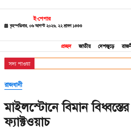
ই-পেপার
জাতীয়
বৃহস্পতিবার, ০৬ আগস্ট ২০২৬, ২২ শ্রাবণ ১৪৩৩
দেশজুড়ে
প্রচ্ছদ
জাতীয়
দেশজুড়ে
রাজন
রাজনীতি
সদ্য পাওয়া
বিশ্ব
অর্থ-
রাজধানী
বাণিজ্য
বিনোদন
মাইলস্টোনে বিমান বিধ্বস্তে
খেলাধুলা
ফ্যাক্টওয়াচ
ধর্ম