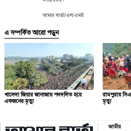
আমার বার্তা/এল/এমই
এ সম্পর্কিত আরো পড়ুন
খালেদা জিয়ার জানাজায় পদদলিত হয়ে
রামপুরায় সিএ
একজনের মৃত্যু
মৃত্যু
জাতীয়