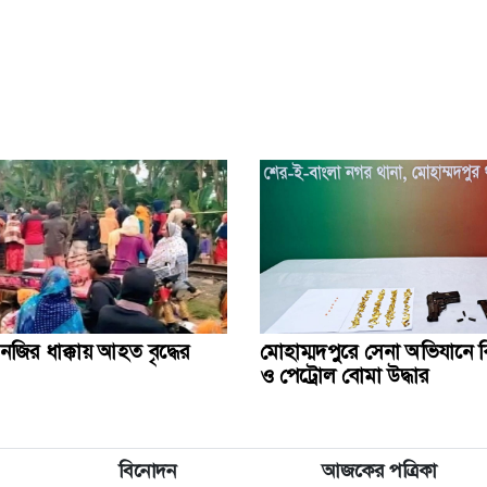
নজির ধাক্কায় আহত বৃদ্ধের
মোহাম্মদপুরে সেনা অভিযানে ব
ও পেট্রোল বোমা উদ্ধার
বিনোদন
আজকের পত্রিকা