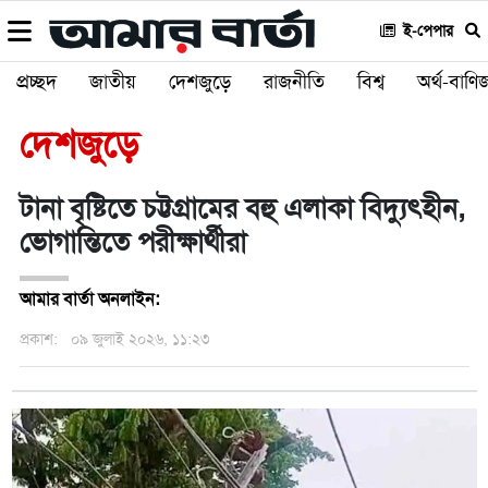
ই-পেপার
প্রচ্ছদ
জাতীয়
দেশজুড়ে
রাজনীতি
বিশ্ব
অর্থ-বাণিজ
দেশজুড়ে
টানা বৃষ্টিতে চট্টগ্রামের বহু এলাকা বিদ্যুৎহীন,
ভোগান্তিতে পরীক্ষার্থীরা
আমার বার্তা অনলাইন:
প্রকাশ:
০৯ জুলাই ২০২৬, ১১:২৩