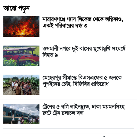
আরো পড়ুন
নারায়ণগঞ্জে গ্যাস লিকেজ থেকে অগ্নিকাণ্ড,
একই পরিবারের দগ্ধ ৩
ওসমানী নগরে দুই বাসের মুখোমুখি সংঘর্ষে
নিহত ৯
মেহেরপুর সীমান্তে বিএসএফের ৫ জনকে
পুশইনের চেষ্টা, বিজিবির প্রতিরোধ
ট্রেনের ৫ বগি লাইনচ্যুত, ঢাকা-ময়মনসিংহ
রুটে ট্রেন চলাচল বন্ধ