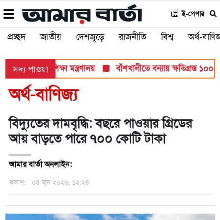
ই-পেপার
প্রচ্ছদ
জাতীয়
দেশজুড়ে
রাজনীতি
বিশ্ব
অর্থ-বাণিজ
 সব পরীক্ষায়: শিক্ষা মন্ত্রণালয়
বাঁশখালীতে বন্যায় ক্ষতিগ্রস্ত ১০০ পর
সদ্য পাওয়া
অর্থ-বাণিজ্য
বিদ্যুতের দামবৃদ্ধি: বছরে পাওয়ার গ্রিডের
আয় বাড়তে পারে ৭০০ কোটি টাকা
আমার বার্তা অনলাইন:
প্রকাশ:
০৪ জুন ২০২৬, ১২:২৪