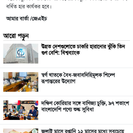
বর্ধিত হার কার্যকর হবে।
আমার বার্তা /জেএইচ
আরো পড়ুন
উন্নত দেশগুলোতে চাকরি হারানোর ঝুঁকি তিন
গুণ বেশি: বিশ্বব্যাংক
স্বর্ণ খাতকে বৈধ-জবাবদিহিমূলক শিল্পে
রূপান্তরের উদ্যোগ
দক্ষিণ কোরিয়ার সঙ্গে বাণিজ্য চুক্তি, ৯৭ শতাংশ
বাংলাদেশি পণ্যে শুল্ক সুবিধা
জুলাই মাসে রপ্তানি ১২ মাসের মধ্যে সবচেয়ে