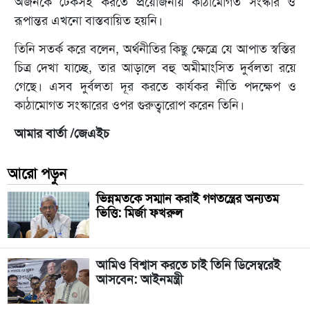
অর্জনকে টেকসই করতে প্রয়োজনীয় কাঠামোগত সংস্কার ও
রূপান্তর এখনো বাস্তবায়িত হয়নি।
তিনি সতর্ক করে বলেন, অর্থনীতির কিছু ক্ষেত্রে যে আপাত স্বস্তির
চিত্র দেখা যাচ্ছে, তার আড়ালে বহু অমীমাংসিত দুর্বলতা রয়ে
গেছে। এসব দুর্বলতা দূর করতে কার্যকর নীতি পদক্ষেপ ও
কাঠামোগত সংস্কারের ওপর গুরুত্বারোপ করেন তিনি।
আমার বার্তা /জেএইচ
আরো পড়ুন
ভিন্নমতকে সম্মান করাই গণতন্ত্রের অন্যতম
ভিত্তি: মির্জা ফখরুল
আমিও বিশ্বাস করতে চাই তিনি ডিসেম্বরেই
আসবেন: আইনমন্ত্রী