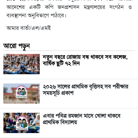
আদেশের একটি কপি জনপ্রশাসন মন্ত্রণালয়ের সংগঠন ও
ব্যবস্থাপনা অনুবিভাগে পাঠাবে।
আমার বার্তা/এল/এমই
আরো পড়ুন
নতুন বছরে রোজায় বন্ধ থাকবে সব কলেজ,
বার্ষিক ছুটি ৭২ দিন
২০২৬ সালের প্রাথমিক বৃত্তিসহ সব পরীক্ষার
সময়সূচি প্রকাশ
এবার পবিত্র রমজান মাসে খোলা থাকবে
প্রাথমিক বিদ্যালয়