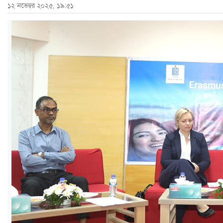
১২ নভেম্বর ২০২৫, ১৯:৫১
ও
জীবন
মতামত
শিক্ষা
রাজধানী
আইন-
আদালত
ক্যাম্পাস
আজকের
পত্রিকা