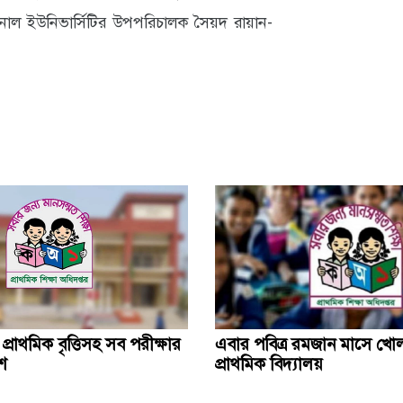
াশনাল ইউনিভার্সিটির উপপরিচালক সৈয়দ রায়ান-
রাথমিক বৃত্তিসহ সব পরীক্ষার
এবার পবিত্র রমজান মাসে খো
াশ
প্রাথমিক বিদ্যালয়