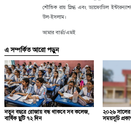
শৌভিক রায় স্নিগ্ধ এবং ড্যাফোডিল ইন্টারন্য
উল-ইসলাম।
আমার বার্তা/এমই
এ সম্পর্কিত আরো পড়ুন
নতুন বছরে রোজায় বন্ধ থাকবে সব কলেজ,
২০২৬ সালের প্
বার্ষিক ছুটি ৭২ দিন
সময়সূচি প্রক