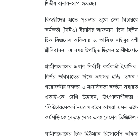
দ্বিতীয় রানার-আপ হয়েছে।
আবহাওয়া
বিজয়ীদের হাতে পুরস্কার তুলে দেন বিচারকের 
ও
কর্মকর্তা (সিইও) ইয়াসির আজমান, চিফ হিউম্
পরিবেশ
চিফ বিজনেস অফিসার ড. আসিফ নাইমুর রশী
ছবি
শ্রীনিবাসন। এ সময় উপস্থিত ছিলেন গ্রামীণফোনের
ভিডিও
গ্রামীণফোনের প্রধান নির্বাহী কর্মকর্তা 
নির্ভর ভবিষ্যতের দিকে অগ্রসর হচ্ছি, তখন ত
প্রয়োজনীয় দক্ষতা ও মানসিকতা অর্জনে সহায়তা 
এআই-কে দেখি উদ্ভাবন, উৎপাদনশীলতা ও অন্
‘ফিউচারমেকার্স’-এর মাধ্যমে আমরা এমন তরুণ 
কর্মশক্তিকে নেতৃত্ব দেবে এবং দেশের ডিজিটাল
গ্রামীণফোনের চিফ হিউম্যান রিসোর্সেস অফিস