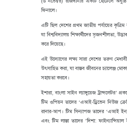
(৬ নভেম্বর) রাজধানীর একটি হোটেলে অনুষ্ঠিত 
ক্যারিয়ার
ফিনালে।
তথ্যপ্রযুক্তি
এটি ছিল দেশের প্রথম জাতীয় পর্যায়ের কৃত্রিম 
লাইফস্টাইল
যা বিশ্ববিদ্যালয় শিক্ষার্থীদের সৃজনশীলতা, উদ্
বিশেষ
করে দিয়েছে।
প্রতিবেদন
এই উদ্যোগের লক্ষ্য সারা দেশের তরুণ মেধাবী
স্বাস্থ্য
উৎসাহিত করা, যা বাস্তব জীবনের চ্যালেঞ্জ মো
প্রবাস
সহায়তা করবে।
বার্তা
ইশারা, বাংলা সাইন ল্যাঙ্গুয়েজ ট্রান্সলেটর’ প্
স্পটলাইট
টিম ওপিয়ন তাদের ‘এআই-ড্রিভেন নিউজ ক্রেডিবিল
রানার-আপ। টিম সিন্যাপজ তাদের ‘এআই ইনক্লু
রকমারি
এবং টিম লাস্তা তাদের ’দিশা: ফাইন্যান্সিয়াল
অপরাধ