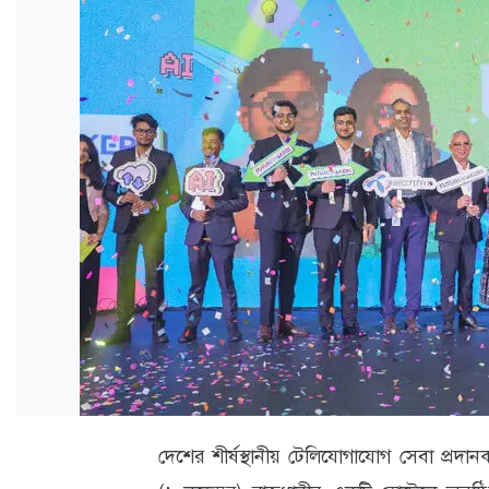
ও
জীবন
মতামত
শিক্ষা
রাজধানী
আইন-
আদালত
ক্যাম্পাস
আজকের
পত্রিকা
দেশের শীর্ষস্থানীয় টেলিযোগাযোগ সেবা প্রদ