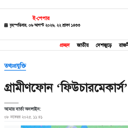
ই-পেপার
জাতীয়
বৃহস্পতিবার, ০৬ আগস্ট ২০২৬, ২২ শ্রাবণ ১৪৩৩
দেশজুড়ে
প্রচ্ছদ
জাতীয়
দেশজুড়ে
রাজন
রাজনীতি
বিশ্ব
তথ্যপ্রযুক্তি
অর্থ-
গ্রামীণফোন ‘ফিউচারমেকার্স’এর
বাণিজ্য
বিনোদন
আমার বার্তা অনলাইন:
খেলাধুলা
০৮ নভেম্বর ২০২৫, ১১:৪১
ধর্ম