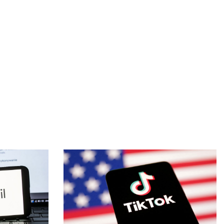
কৃত্রিম বুদ্ধিমত্তাকে কাজে লাগিয়ে ছবি-ভিডিও বানাবেন যেভাবে
জানাজায় অংশ নিতে আসা বিদেশি অতিথিদের সঙ্গে উপদেষ্টাদের
সাক্ষাৎ
সিলেট স্টেডিয়ামে খালেদা জিয়ার জন্য দোয়া অনুষ্ঠিত
বেগম খালেদা জিয়ার জানাজায় ৫০ প্লাটুন আনসার ও টিডিপি
মোতায়েন
খালেদা জিয়ার জানাজায় পদদলিত হয়ে একজনের মৃত্যু