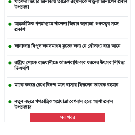
খালেদা জিয়ার জানাজায় তারেক রহমানকে সান্ত্বনা জানালেন প্রধান
উপদেষ্টা
আন্তর্জাতিক গণমাধ্যমে খালেদা জিয়ার জানাজা, গুরুত্বের সঙ্গে
প্রকাশ
জানাজায় বিপুল জনসমাগম মৃতের জন্য যে সৌভাগ্য বয়ে আনে
রাষ্ট্রীয় শোকে রাজধানীতে আতশবাজি-সব ধরনের উৎসব নিষিদ্ধ:
ডিএমপি
মাকে কবরে রেখে বিষণ্ন মনে বাসায় ফিরলেন তারেক রহমান
নতুন বছরে গণতান্ত্রিক অগ্রযাত্রা বেগবান হবে: আশা প্রধান
উপদেষ্টার
সব খবর
ভারতে চলন্ত ভ্যানে তরুণীকে সংঘবদ্ধ ধর্ষণ, ২ ঘণ্টা পর রাস্তায়
নিক্ষেপ