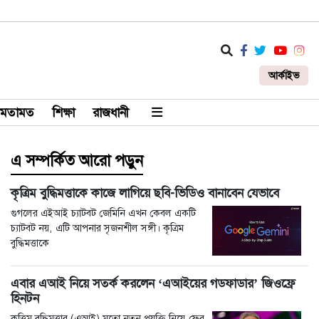
আর্কাইভ
মতামত
শিক্ষা
রাজধানী
এ সম্পর্কিত আরো পড়ুন
কৃত্রিম বুদ্ধিমত্তাকে কাজে লাগিয়ে ছবি-ভিডিও বানাবেন যেভাবে
গুগলের এইআই চ্যাটবট জেমিনি এখন কেবল একটি
চ্যাটবট নয়, এটি আপনার সৃজনশীল সঙ্গী। কৃত্রিম
বুদ্ধিমত্তাকে
এবার এআই নিয়ে সতর্ক করলেন ‘এআইয়ের গডফাডার’ জিওফ্রে
হিনটন
কৃত্তিম বুদ্ধিমত্তার (এআই) মতো নতুন প্রযুক্তি নিয়ে ফের