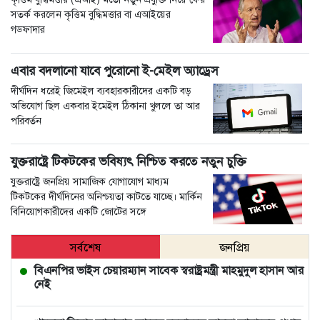
সতর্ক করলেন কৃত্তিম বুদ্ধিমত্তার বা এআইয়ের
গডফাদার
এবার বদলানো যাবে পুরোনো ই-মেইল অ্যাড্রেস
দীর্ঘদিন ধরেই জিমেইল ব্যবহারকারীদের একটি বড়
অভিযোগ ছিল একবার ইমেইল ঠিকানা খুললে তা আর
পরিবর্তন
যুক্তরাষ্ট্রে টিকটকের ভবিষ্যৎ নিশ্চিত করতে নতুন চুক্তি
যুক্তরাষ্ট্রে জনপ্রিয় সামাজিক যোগাযোগ মাধ্যম
টিকটকের দীর্ঘদিনের অনিশ্চয়তা কাটতে যাচ্ছে। মার্কিন
বিনিয়োগকারীদের একটি জোটের সঙ্গে
সর্বশেষ
জনপ্রিয়
বিএনপির ভাইস চেয়ারম্যান সাবেক স্বরাষ্ট্রমন্ত্রী মাহমুদুল হাসান আর
নেই