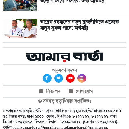
উদ্যোগ নেবে সরকার: তথ্য প্রতিমন্ত্রী
তারেক রহমানের নতুন রাজনীতিতে প্রত্যেক
মানুষ সুফল পাবে: অর্থমন্ত্রী
অনুসরণ করুন
বিজ্ঞাপন
যোগাযোগ
© সর্বস্বত্ব স্বত্বাধিকার সংরক্ষিত।
সম্পাদক : মোঃ জসিম উদ্দিন। প্রধান কার্যালয় : সায়হাম স্কাইভিউ টাওয়ার (৯ম তলা),
৪৫ বিজয় নগর, ঢাকা-১০০০। ফোন : পিএবিএক্স ৮৩৯২৬৬১, ৮৩৯২৬৬২, বার্তা
বিভাগ : ৮৩৯২৬৬৩, বিজ্ঞাপন বিভাগ : ৮৩৯২৬৬৫। সার্কুলেশন : ৮৩৯২৬৬৪ ই-
মেইল :
dailyamarbarta@gmail.com
,
adamarbarta@gmail.com
,