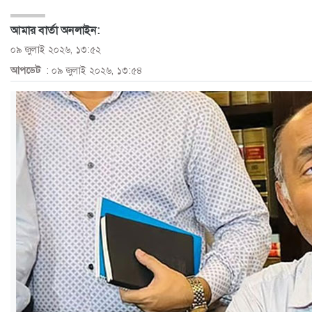
ও
আমার বার্তা অনলাইন:
জীবন
০৯ জুলাই ২০২৬, ১৩:৫২
আপডেট
: ০৯ জুলাই ২০২৬, ১৩:৫৪
মতামত
শিক্ষা
রাজধানী
আইন-
আদালত
ক্যাম্পাস
আজকের
পত্রিকা