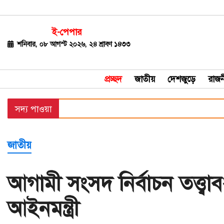
ই-পেপার
জাতীয়
শনিবার, ০৮ আগস্ট ২০২৬, ২৪ শ্রাবণ ১৪৩৩
দেশজুড়ে
প্রচ্ছদ
জাতীয়
দেশজুড়ে
রাজন
রাজনীতি
সদ্য পাওয়া
বিশ্ব
অর্থ-
জাতীয়
বাণিজ্য
বিনোদন
আগামী সংসদ নির্বাচন তত্ত্
খেলাধুলা
আইনমন্ত্রী
ধর্ম