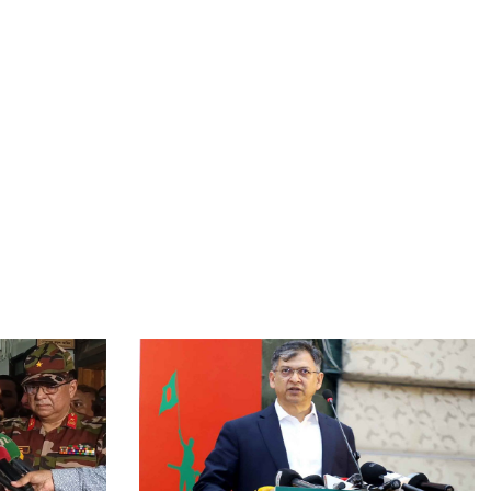
জুলাই যোদ্ধাদের অটোরিকশা-রিকশা উপহার দিলেন প্রধানমন্ত্রী
হাম উপসর্গে আরও ৪ শিশুর মৃত্যু, নতুন আক্রান্ত ৮৬৭: স্বাস্থ্য
অধিদপ্তর
পতিত সরকার অর্থ পাচারের পাশাপাশি শিক্ষা-স্বাস্থ্য খাত ধ্বংস
করেছে: অর্থ উপদেষ্টা
বিশ্ববিদ্যালয়গুলোকে গবেষণা ও উদ্ভাবনের কেন্দ্রে পরিণত করতে
হবে: তথ্যপ্রযুক্তি মন্ত্রী
বিশ্বকাপে আফগানিস্তান, টিকিট পেতে ভারতের অপেক্ষায়
বাংলাদেশ
সিলেটে বাস দুর্ঘটনায় নিহতদের প্রত্যেক পরিবার পাবে ৫ লাখ
টাকা