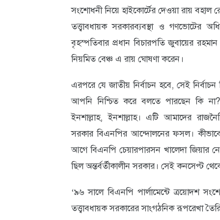
সংশোধনী নিয়ে হাইকোর্টের দেওয়া রায় বহাল র
আবহাওয়া
তত্ত্বাবধায়ক সরকারব্যবস্থা ও গণভোটের 
ও
বৃহস্পতিবার প্রধান বিচারপতি জুবায়ের রহমান 
পরিবেশ
নিয়মিত বেঞ্চ এ রায় ঘোষণা করেন।
ছবি
এরপরে যে জাতীয় নির্বাচন হবে, সেই নির্বাচন
ভিডিও
আপনি নিশ্চিত করে বলতে পারছেন কি না? সা
ইনশাল্লাহ, ইনশাল্লাহ। এটি আমাদের রাজনৈত
সরকার বিএনপির আন্দোলনের ফসল। কীভাবে? ৯
আগে বিএনপি চেয়ারপারসন খালেদা জিয়ার নেতৃত
ছিল অন্তর্বর্তীকালীন সরকার। সেই কনসেপ্ট থেকেই 
‘৯৬ সালে বিএনপি পার্লামেন্টে ত্রয়োদশ সংশ
তত্ত্বাবধায়ক সরকারের সাংগঠনিক রূপরেখা তৈর