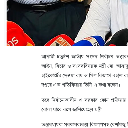
ক্যারিয়ার
তথ্যপ্রযুক্তি
লাইফস্টাইল
বিশেষ
প্রতিবেদন
আগামী চতুর্দশ জাতীয় সংসদ নির্বাচন তত্ত্
স্বাস্থ্য
আইন, বিচার ও সংসদবিষয়ক মন্ত্রী মো. আসা
হাইকোর্টের দেওয়া রায় আপিল বিভাগে বহাল রাখা
প্রবাস
দপ্তরে এক প্রতিক্রিয়ায় তিনি এ কথা বলেন।
বার্তা
তবে নির্বাচনকালীন এ সরকার কোন প্রক্রিয়ায
স্পটলাইট
বোঝা যাবে বলে জানিয়েছেন মন্ত্রী।
রকমারি
তত্ত্বাবধায়ক সরকারব্যবস্থা বিলোপসহ বেশকিছ
অপরাধ