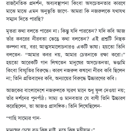
রাজনৈতিক প্রদর্শন, অব্যবস্থাপনা কিংবা অসচেতনতার কারণে
মাঝে মাঝে এমন অনুভূতি জাগে- আমরা কি নজরুলকে যথাযথ
সম্মান দিতে পারছি?
মৃতরা কথা বলতে পারেন না। কিন্তু যদি পারতেন? যদি কবি আজ
তাঁর কবরের নীরবতা ভেঙে কথা বলতেন? এই প্রশ্নটি নিছক
কল্পনা নয়, বরং আত্মসমালোচনারও একটি ভাষা। হয়তো তিনি
বলতেন- “আমার কবর নয়, আমার চেতনাকে রক্ষা করো।”
হয়তো আরেকটি গান লিখতেন মানুষের অসচেতনতা, ভণ্ডামি
কিংবা বিস্মৃতির বিরুদ্ধে। কারণ নজরুল কখনো নীরব কবি ছিলেন
না; তিনি প্রতিবাদের কবি, অন্যায়ের বিরুদ্ধে উচ্চারণের কবি।
আজকের বাংলাদেশে নজরুলকে স্মরণ মানে শুধু ফুল দেওয়া নয়;
তাঁর দর্শনের পুনর্পাঠ। সাম্য ও মানবতার যে বাণী তিনি উচ্চারণ
করেছিলেন, তা আজও প্রাসঙ্গিক। তিনি লিখেছিলেন-
“গাহি সাম্যের গান-
মানুষের চেয়ে বড় কিছু নাই, নহে কিছু মহীয়ান।”