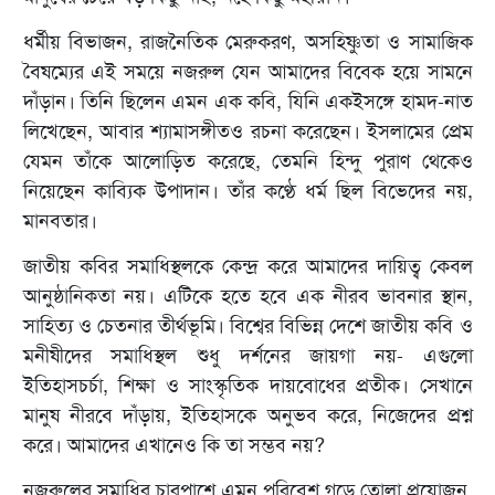
ধর্মীয় বিভাজন, রাজনৈতিক মেরুকরণ, অসহিষ্ণুতা ও সামাজিক
বৈষম্যের এই সময়ে নজরুল যেন আমাদের বিবেক হয়ে সামনে
দাঁড়ান। তিনি ছিলেন এমন এক কবি, যিনি একইসঙ্গে হামদ-নাত
লিখেছেন, আবার শ্যামাসঙ্গীতও রচনা করেছেন। ইসলামের প্রেম
যেমন তাঁকে আলোড়িত করেছে, তেমনি হিন্দু পুরাণ থেকেও
নিয়েছেন কাব্যিক উপাদান। তাঁর কণ্ঠে ধর্ম ছিল বিভেদের নয়,
মানবতার।
জাতীয় কবির সমাধিস্থলকে কেন্দ্র করে আমাদের দায়িত্ব কেবল
আনুষ্ঠানিকতা নয়। এটিকে হতে হবে এক নীরব ভাবনার স্থান,
সাহিত্য ও চেতনার তীর্থভূমি। বিশ্বের বিভিন্ন দেশে জাতীয় কবি ও
মনীষীদের সমাধিস্থল শুধু দর্শনের জায়গা নয়- এগুলো
ইতিহাসচর্চা, শিক্ষা ও সাংস্কৃতিক দায়বোধের প্রতীক। সেখানে
মানুষ নীরবে দাঁড়ায়, ইতিহাসকে অনুভব করে, নিজেদের প্রশ্ন
করে। আমাদের এখানেও কি তা সম্ভব নয়?
নজরুলের সমাধির চারপাশে এমন পরিবেশ গড়ে তোলা প্রয়োজন,