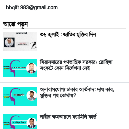
bbqif1983@gmail.com
আরো পড়ুন
৩৬ জুলাই : জাতির মুক্তির দিন
মিয়ানমারের গণতান্ত্রিক সরকারঃ রোহিঙ্গা
সংকটে কোন নির্দেশনা নেই
অনাবাসযোগ্য ঢাকার আর্তনাদ: দায় কার,
মুক্তির পথ কোথায়?
নারীর ক্ষমতায়নে ফ্যামিলি কার্ড