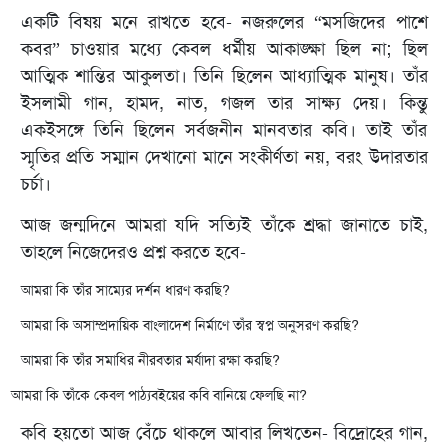
একটি বিষয় মনে রাখতে হবে- নজরুলের “মসজিদের পাশে
কবর” চাওয়ার মধ্যে কেবল ধর্মীয় আকাঙ্ক্ষা ছিল না; ছিল
আত্মিক শান্তির আকুলতা। তিনি ছিলেন আধ্যাত্মিক মানুষ। তাঁর
ইসলামী গান, হামদ, নাত, গজল তার সাক্ষ্য দেয়। কিন্তু
একইসঙ্গে তিনি ছিলেন সর্বজনীন মানবতার কবি। তাই তাঁর
স্মৃতির প্রতি সম্মান দেখানো মানে সংকীর্ণতা নয়, বরং উদারতার
চর্চা।
আজ জন্মদিনে আমরা যদি সত্যিই তাঁকে শ্রদ্ধা জানাতে চাই,
তাহলে নিজেদেরও প্রশ্ন করতে হবে-
আমরা কি তাঁর সাম্যের দর্শন ধারণ করছি?
আমরা কি অসাম্প্রদায়িক বাংলাদেশ নির্মাণে তাঁর স্বপ্ন অনুসরণ করছি?
আমরা কি তাঁর সমাধির নীরবতার মর্যাদা রক্ষা করছি?
আমরা কি তাঁকে কেবল পাঠ্যবইয়ের কবি বানিয়ে ফেলছি না?
কবি হয়তো আজ বেঁচে থাকলে আবার লিখতেন- বিদ্রোহের গান,