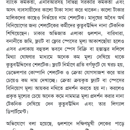
ব্যাংক কর্মকর্তা, এনবিআরসহ বিভিন্ন সরকারি কর্মকর্তা এবং
অসৎ ব্যবসায়ীদের কালো টাকা সাদা করে থাকেন। কালো টাকার
মালিকদের কাছেও নির্ভয়ের নাম শেলটেক। মানুষের অবৈধ অর্থ
বিনিয়োগের জন্য শেলটেকের কর্মীদের কুতুবউদ্দিন নানা টেকনিক
শিখিয়েছেন। ঢাকার অভিজাত এলাকা গুলশান, বারিধারা,
বনানীতে জমি, ফ্ল্যাট বা ফ্লোর স্পেসের মূল্য আকাশছোঁয়া হলেও
এসব এলাকায় বহুতল ভবনে স্পেস বিক্রি বা হস্তান্তর দলিলে
মিথ্যা ঘোষণার মাধ্যমে অনেক কম মূল্য দেখিয়ে থাকে
কুতুবউদ্দিনের শেলটেক। ফ্ল্যাট নির্মাণে প্রতি বর্গফুটে যে খরচ হয়,
ডেভেলপার কোম্পানি শেলটেক ও ক্রেতা যোগসাজশ করে তার
চেয়েও কম দাম দেখাচ্ছে। ক্রেতা ক্রয়কৃত ফ্ল্যাট বা স্পেসের
বিনিয়োগ মূল্য আয়কর নথিতে প্রদর্শন করতে হয় না। করলেও
প্রকৃত মূল্যের চেয়ে অনেক কমে নামমাত্র মূল্য প্রদর্শন করার নানা
টেকনিক দেখিয়ে দেন কুতুবউদ্দিন এবং তার লিগ্যাল
ডিপার্টমেন্ট।
অভিযোগে বলা হয়েছে, গুলশানে দক্ষিণমুখী লেকের পাড়ে