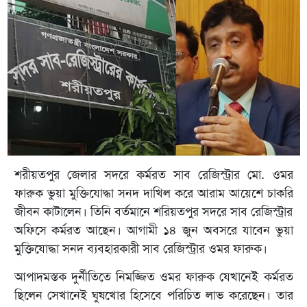
শরীয়তপুর জেলার সদরে কর্মরত সাব রেজিস্ট্রার মো. ওমর
ফারুক ভুয়া মুক্তিযোদ্ধা সনদ দাখিল করে আরাম আয়েশে চাকরি
জীবন কাটালেন। তিনি বর্তমানে শরিয়তপুর সদরে সাব রেজিস্ট্রার
অফিসে কর্মরত আছেন। আগামী ১৪ জুন অবসরে যাবেন ভুয়া
মুক্তিযোদ্ধা সনদ ব্যবহারকারী সাব রেজিস্ট্রার ওমর ফারুক।
আপাদমস্তক দুর্নীতিতে নিমজ্জিত ওমর ফারুক যেখানেই কর্মরত
ছিলেন সেখানেই ঘুষখোর হিসেবে পরিচিত লাভ করেছেন। তার