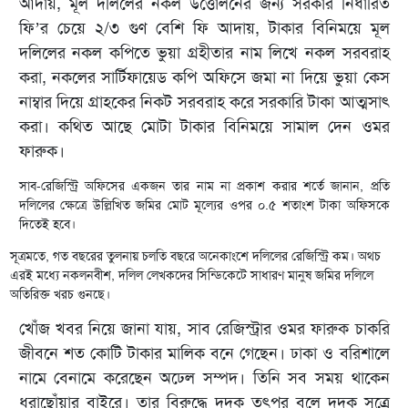
আদায়, মূল দলিলের নকল উত্তোলনের জন্য সরকার নির্ধারিত
ফি’র চেয়ে ২/৩ গুণ বেশি ফি আদায়, টাকার বিনিময়ে মূল
দলিলের নকল কপিতে ভুয়া গ্রহীতার নাম লিখে নকল সরবরাহ
করা, নকলের সার্টিফায়েড কপি অফিসে জমা না দিয়ে ভুয়া কেস
নাম্বার দিয়ে গ্রাহকের নিকট সরবরাহ করে সরকারি টাকা আত্মসাৎ
করা। কথিত আছে মোটা টাকার বিনিময়ে সামাল দেন ওমর
ফারুক।
সাব-রেজিস্ট্রি অফিসের একজন তার নাম না প্রকাশ করার শর্তে জানান, প্রতি
দলিলের ক্ষেত্রে উল্লিখিত জমির মোট মূল্যের ওপর ০.৫ শতাংশ টাকা অফিসকে
দিতেই হবে।
সূত্রমতে, গত বছরের তুলনায় চলতি বছরে অনেকাংশে দলিলের রেজিস্ট্রি কম। অথচ
এরই মধ্যে নকলনবীশ, দলিল লেখকদের সিন্ডিকেটে সাধারণ মানুষ জমির দলিলে
অতিরিক্ত খরচ গুনছে।
খোঁজ খবর নিয়ে জানা যায়, সাব রেজিস্ট্রার ওমর ফারুক চাকরি
জীবনে শত কোটি টাকার মালিক বনে গেছেন। ঢাকা ও বরিশালে
নামে বেনামে করেছেন অঢেল সম্পদ। তিনি সব সময় থাকেন
ধরাছোঁয়ার বাইরে। তার বিরুদ্ধে দুদক তৎপর বলে দুদক সূত্রে