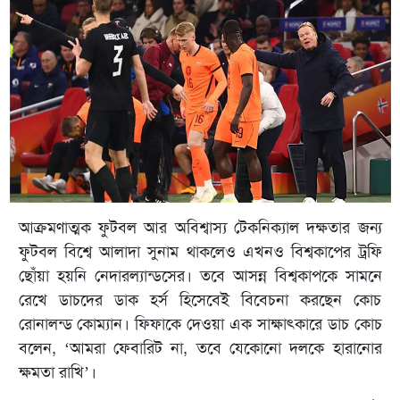
আক্রমণাত্মক ফুটবল আর অবিশ্বাস্য টেকনিক্যাল দক্ষতার জন্য
ফুটবল বিশ্বে আলাদা সুনাম থাকলেও এখনও বিশ্বকাপের ট্রফি
ছোঁয়া হয়নি নেদারল্যান্ডসের। তবে আসন্ন বিশ্বকাপকে সামনে
রেখে ডাচদের ডাক হর্স হিসেবেই বিবেচনা করছেন কোচ
রোনালন্ড কোম্যান। ফিফাকে দেওয়া এক সাক্ষাৎকারে ডাচ কোচ
বলেন, ‘আমরা ফেবারিট না, তবে যেকোনো দলকে হারানোর
ক্ষমতা রাখি’।