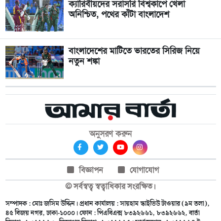
ক্যারিবীয়দের সরাসরি বিশ্বকাপে খেলা
অনিশ্চিত, পথের কাঁটা বাংলাদেশ
বাংলাদেশের মাটিতে ভারতের সিরিজ নিয়ে
নতুন শঙ্কা
অনুসরণ করুন
বিজ্ঞাপন
যোগাযোগ
© সর্বস্বত্ব স্বত্বাধিকার সংরক্ষিত।
সম্পাদক : মোঃ জসিম উদ্দিন। প্রধান কার্যালয় : সায়হাম স্কাইভিউ টাওয়ার (৯ম তলা),
৪৫ বিজয় নগর, ঢাকা-১০০০। ফোন : পিএবিএক্স ৮৩৯২৬৬১, ৮৩৯২৬৬২, বার্তা