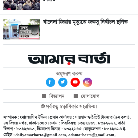
খালেদা জিয়ার মৃত্যুতে জকসু নির্বাচন স্থগিত
অনুসরণ করুন
বিজ্ঞাপন
যোগাযোগ
© সর্বস্বত্ব স্বত্বাধিকার সংরক্ষিত।
সম্পাদক : মোঃ জসিম উদ্দিন। প্রধান কার্যালয় : সায়হাম স্কাইভিউ টাওয়ার (৯ম তলা),
৪৫ বিজয় নগর, ঢাকা-১০০০। ফোন : পিএবিএক্স ৮৩৯২৬৬১, ৮৩৯২৬৬২, বার্তা
বিভাগ : ৮৩৯২৬৬৩, বিজ্ঞাপন বিভাগ : ৮৩৯২৬৬৫। সার্কুলেশন : ৮৩৯২৬৬৪ ই-
মেইল :
dailyamarbarta@gmail.com
,
adamarbarta@gmail.com
,