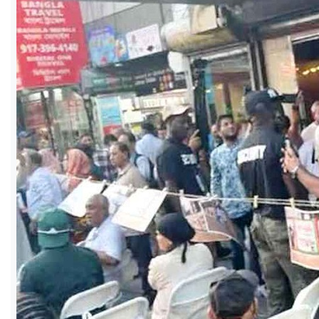
ও
জীবন
মতামত
শিক্ষা
রাজধানী
আইন-
আদালত
ক্যাম্পাস
আজকের
পত্রিকা