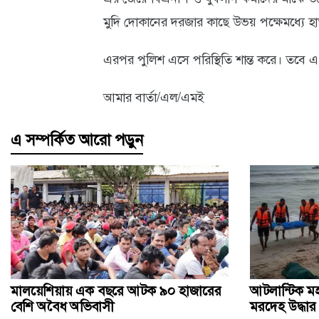
মুদি দোকানের দরজার কাছে উভয় পক্ষেমধ্যে হ
আবহাওয়া
ও
এরপর পুলিশ এসে পরিস্থিতি শান্ত করে। তবে এ 
পরিবেশ
আমার বার্তা/এল/এমই
ছবি
এ সম্পর্কিত আরো পড়ুন
ভিডিও
মালয়েশিয়ায় এক বছরে আটক ৯০ হাজারের
আটলান্টিক ম
বেশি অবৈধ অভিবাসী
মরদেহ উদ্ধার