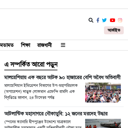
আর্কাইভ
মতামত
শিক্ষা
রাজধানী
এ সম্পর্কিত আরো পড়ুন
মালয়েশিয়ায় এক বছরে আটক ৯০ হাজারের বেশি অবৈধ অভিবাসী
মালয়েশিয়ান ইমিগ্রেশন বিভাগের উপ-মহাপরিচালক
(অপারেশন) দাতুক লোকমান এফেন্দি রামলি এক
বিবৃতিতে জানান, ২৪ ডিসেম্বর পর্যন্ত
আটলান্টিক মহাসাগরে নৌকাডুবি: ১২ জনের মরদেহ উদ্ধার
স্পেনের ক্যানারি দ্বীপপুঞ্জের উদ্দেশ্যে যাত্রাকালে
আটলান্টিক মহাসাগরে একটি অভিবাসীবাহী নৌকা ডুবে