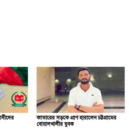
পোস্টাল ভোট দিতে ১১ লাখ নিবন্ধন, ৫ জানুয়ারি পর্যন্ত সময়
বাড়াল ইসি
খালেদা জিয়া স্বাধীনতা ও সার্বভৌমত্বের প্রতীক হয়ে ছিলেন:
আনিসুল ইসলাম
মধুপুরে যানজট নিরসনে প্রশাসনের মতবিনিময় সভা
"পার্বত্য চট্টগ্রাম শান্তি" চুক্তির বিরুদ্ধে রাজপথে আপোষহীন ছিলেন
বেগম খালেদা জিয়া
সম্পর্ক উন্নয়নে খালেদা জিয়ার অবদান স্মরণীয় হয়ে থাকবে: চীনা
মুখপাত্র
ডাকাতির গরু বাঁচাতে ক্যাভার্ড ভ্যানে অক্সিজেন রাখতেন ডাকাত
বাসীদের
কাতারের সড়কে প্রাণ হারালেন চট্টগ্রামের
কথা রাখলেন খালেদা জিয়া, দেশের মাটিতে স্বামীর পাশে চিরনিদ্রায়
বোয়ালখালীর যুবক