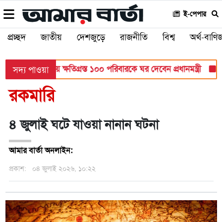
ই-পেপার
প্রচ্ছদ
জাতীয়
দেশজুড়ে
রাজনীতি
বিশ্ব
অর্থ-বাণিজ
ঁশখালীতে বন্যায় ক্ষতিগ্রস্ত ১০০ পরিবারকে ঘর দেবেন প্রধানমন্ত্রী
হাম
সদ্য পাওয়া
রকমারি
৪ জুলাই ঘটে যাওয়া নানান ঘটনা
আমার বার্তা অনলাইন:
প্রকাশ:
০৪ জুলাই ২০২৬, ১০:২২