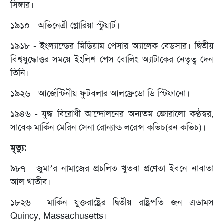
সিঙ্গার।
১৯১০ - অভিনেত্রী গ্লোরিয়া স্টুয়ার্ট।
১৯১৮ - ইংল্যান্ডের মিডিয়াম পেসার অ্যালেক বেডসার। দ্বিতীয়
বিশ্বযুদ্ধোত্তর সময়ে ইংলিশ পেস বোলিং অ্যাটাকের নেতৃত্ব দেন
তিনি।
১৯২৬ - আর্জেন্টিনীয় ফুটবলার আলফ্রেডো ডি স্টিফানো।
১৯৪৬ - যুদ্ধ বিরোধী আন্দোলনের অন্যতম জোরালো কণ্ঠস্বর,
সাবেক মার্কিন মেরিন সেনা রোন্যাল্ড লরেন্স কভিচ(রন কভিচ)।
মৃত্যু:
৯৮৭ - জুমা’র নামাজের প্রচলিত খুতবা প্রণেতা ইবনে নাবাতা
আল খাতীব।
১৮২৬ - মার্কিন যুক্তরাষ্ট্রের দ্বিতীয় রাষ্ট্রপতি জন এডামস
Quincy, Massachusetts।