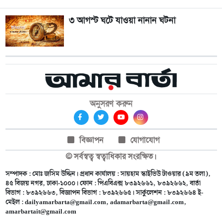
৩ আগস্ট ঘটে যাওয়া নানান ঘটনা
অনুসরণ করুন
বিজ্ঞাপন
যোগাযোগ
© সর্বস্বত্ব স্বত্বাধিকার সংরক্ষিত।
সম্পাদক : মোঃ জসিম উদ্দিন। প্রধান কার্যালয় : সায়হাম স্কাইভিউ টাওয়ার (৯ম তলা),
৪৫ বিজয় নগর, ঢাকা-১০০০। ফোন : পিএবিএক্স ৮৩৯২৬৬১, ৮৩৯২৬৬২, বার্তা
বিভাগ : ৮৩৯২৬৬৩, বিজ্ঞাপন বিভাগ : ৮৩৯২৬৬৫। সার্কুলেশন : ৮৩৯২৬৬৪ ই-
মেইল :
dailyamarbarta@gmail.com
,
adamarbarta@gmail.com
,
amarbartait@gmail.com