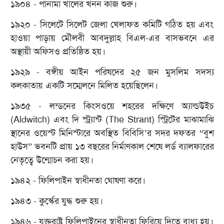
১৯০৪ - পানামা খালের খনন কাজ শুরু।
১৯২০ - সিলেটে সিলেট জেলা খেলাফত কমিটি গঠিত হয় এবং
হাওয়া পাড়ায় মৌলবী আবদুল্লাহ বিএল-এর বাসভবনে এর
অস্থায়ী অফিসও প্রতিষ্ঠিত হয়।
১৯২৯ - বঙ্গীয় আইন পরিষদের ২৫ জন মুসলিম সদস্য
কলকাতায় একটি সম্মেলনে মিলিত হয়েছিলেন।
১৯৩৫ - লন্ডনের কিংসওয়ে শহরের দক্ষিণে অ্যাল্ডউইচ
(Aldwitch) এবং দি স্ট্র্যান্ট (The Strant) স্ট্রিটের মাঝামাঝি
স্থানের ওয়েস্ট মিনিস্টারে অবস্থিত বিবিসি’র সদর দফতর “বুশ
হাউস” ভবনটি প্রায় ১৩ বছরের নির্মাণকাল শেষে লর্ড ব্যালফারের
নেতৃত্বে উন্মোচন করা হয়।
১৯৪২ - ফিলিপাইন স্বাধীনতা ঘোষণা করে।
১৯৪৩ - কুর্স্কের যুদ্ধ শুরু হয়।
১৯৪৬ - যুক্তরাষ্ট্র ফিলিপাইনের স্বাধীনতা ফিরিয়ে দিতে বাধ্য হয়।